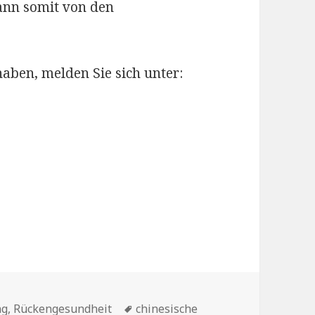
ann somit von den
aben, melden Sie sich unter:
Schlagwörter
ng
,
Rückengesundheit
chinesische