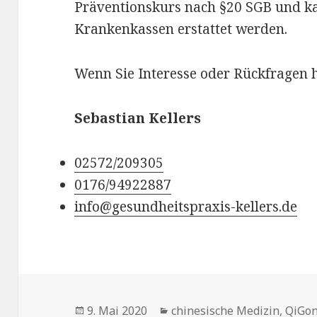
Präventionskurs nach §20 SGB und k
Krankenkassen erstattet werden.
Wenn Sie Interesse oder Rückfragen h
Sebastian Kellers
02572/209305
0176/94922887
info@gesundheitspraxis-kellers.de
Veröffentlicht
Kategorien
9. Mai 2020
chinesische Medizin
,
QiGo