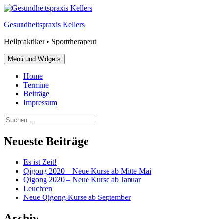
Zum
Inhalt
Gesundheitspraxis Kellers
springen
Heilpraktiker • Sporttherapeut
Menü und Widgets
Home
Termine
Beiträge
Impressum
Suchen
nach:
Neueste Beiträge
Es ist Zeit!
Qigong 2020 – Neue Kurse ab Mitte Mai
Qigong 2020 – Neue Kurse ab Januar
Leuchten
Neue Qigong-Kurse ab September
Archiv