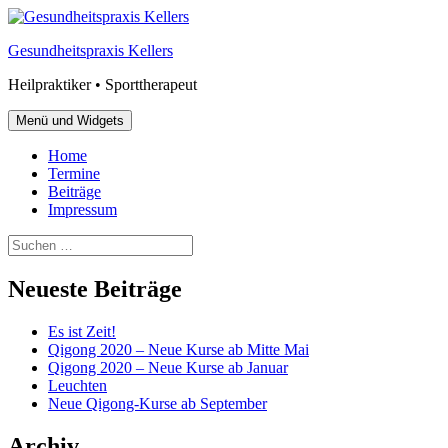
Zum
Inhalt
Gesundheitspraxis Kellers
springen
Heilpraktiker • Sporttherapeut
Menü und Widgets
Home
Termine
Beiträge
Impressum
Suchen
nach:
Neueste Beiträge
Es ist Zeit!
Qigong 2020 – Neue Kurse ab Mitte Mai
Qigong 2020 – Neue Kurse ab Januar
Leuchten
Neue Qigong-Kurse ab September
Archiv